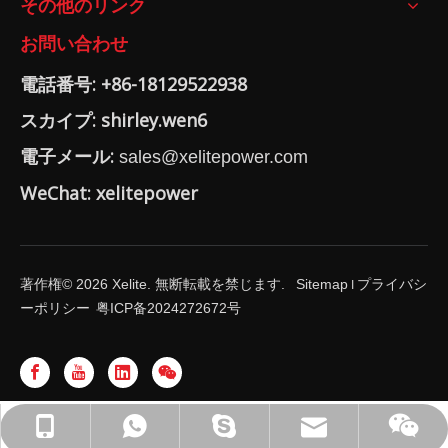
その他のリンク
お問い合わせ
電話番号: +86-18129522938
スカイプ: shirley.wen6
電子メール:
sales@xelitepower.com
WeChat: xelitepower
著作権©
2026
Xelite. 無断転載を禁じます.
Sitemap
プライバシ
I
ーポリシー
粤ICP备2024272672号
WhatsApp: +86-18129522938
sales@xelitepower.com
+86-18129522938
微信QRコード
shirley.wen6