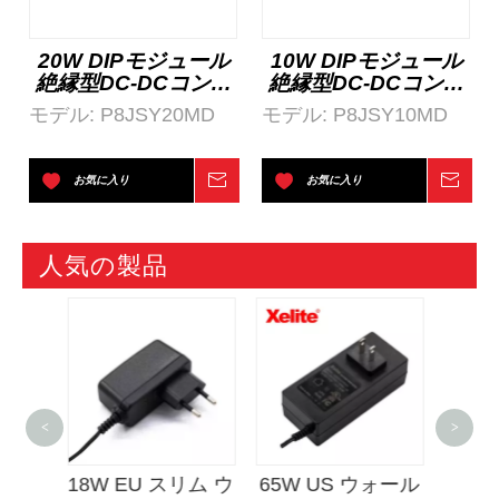
20W DIPモジュール
10W DIPモジュール
絶縁型DC-DCコンバ
絶縁型DC-DCコンバ
ータ
ータ
モデル:
P8JSY20MD
モデル:
P8JSY10MD
お気に入り
お問い合わせ
お気に入り
お問
人気の製品
<
>
8W EU スリム ウ
65W US ウォール
12V/24Vシガ