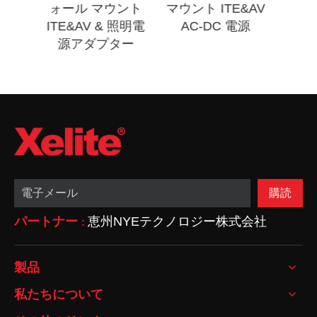
ォール マウント
マウント ITE&AV
イターケーブ
TE&AV & 照明電
AC-DC 電源
源アダプター
購読
パートナー
恵州NYEテクノロジー株式会社
:
製品
私たちについて