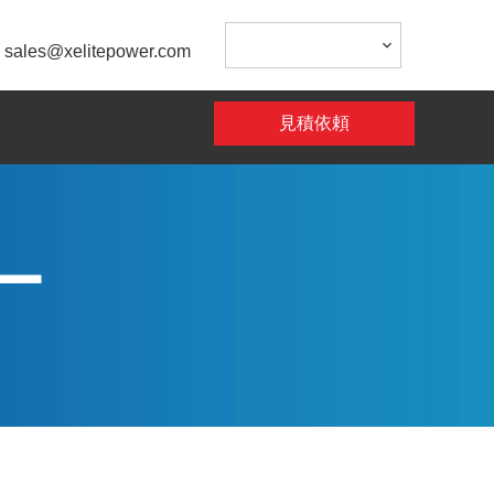
:
sales@xelitepower.com
見積依頼
ー