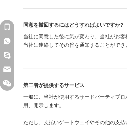
同意を撤回するにはどうすればよいですか?
+86-18129522938
当社に同意した後に気が変わり、当社がお客
WhatsApp: +86-18129522938
当社に連絡してその旨を通知することができ
shirley.wen6
sales@xelitepower.com
第三者が提供するサービス
一般に、当社が使用するサードパーティプロ
用、開示します。
ただし、支払いゲートウェイやその他の支払